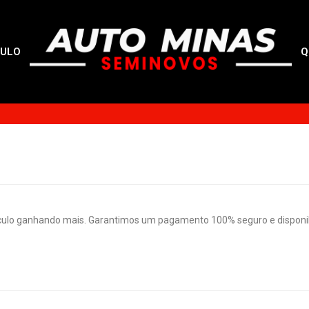
CULO
Q
culo ganhando mais. Garantimos um pagamento 100% seguro e disponibi